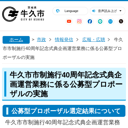
閉じる
牛久市ホームページ
Language
音声読み上げ
YouTube
Instagram
Facebook
LINE
Mail
ホーム
>
市政
情報発信
広報・広聴
牛久
市市制施行40周年記念式典企画運営業務に係る公募型プロ
ポーザルの実施
牛久市市制施行40周年記念式典企
画運営業務に係る公募型プロポー
ザルの実施
公募型プロポーザル選定結果について
牛久市市制施行40周年記念式典企画運営業務