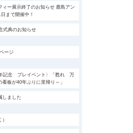
フィー展示終了のお知らせ 鹿島アン
1日まで開催中！
念式典のお知らせ
設ページ
周年記念 プレイベント〉「甦れ 万
の看板が40年ぶりに里帰り～」
嘱しました
く）