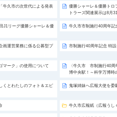
業「牛久市の次世代による発表
優勝シャーレ＆優勝トロ
トラーズ関連展示は8月3
安田J1リーグ優勝シャーレ＆優
牛久市市制施行40周年記
典企画運営業務に係る公募型プ
市制施行40周年記念 特
ロゴマーク」の使用について
〈牛久市 市制施行40
博中央駅！～科学万博時
うしくとわたしのフォト＆エピ
鬼塚姉妹へ広報大使を委
命
牛久市広報紙（広報うし