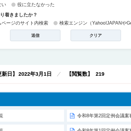
ない
役に立たなかった
どり着きましたか？
ムページのサイト内検索
検索エンジン（Yahoo!JAPANやG
更新日】
2022年3月1日
【閲覧数】
219
覧
令和8年第2回定例会議案
覧
令和8年第1回定例会議案