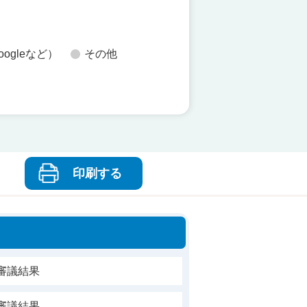
oogleなど）
その他
印刷する
審議結果
審議結果