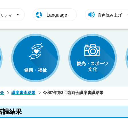
Language
ビリティ
音声読み上げ
観光・スポーツ
文化
健康・福祉
会
議案審査結果
令和7年第3回臨時会議案審議結果
審議結果