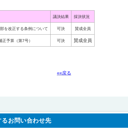
議決
結果
採決
状況
部を改正する条例について
可決
賛成全員
賛成全員
補正予算（第7号）
可決
««戻る
するお問い合わせ先