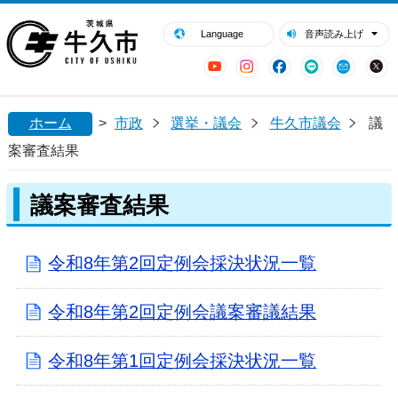
閉じる
牛久市ホームページ
Language
音声読み上げ
YouTube
Instagram
Facebook
LINE
Mail
ホーム
>
市政
選挙・議会
牛久市議会
議
案審査結果
議案審査結果
令和8年第2回定例会採決状況一覧
令和8年第2回定例会議案審議結果
令和8年第1回定例会採決状況一覧