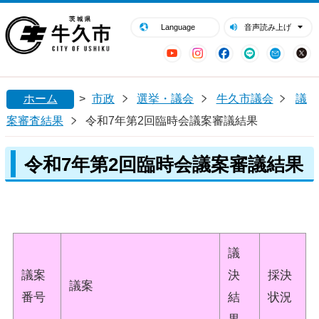
閉じる
牛久市ホームページ
Language
音声読み上げ
YouTube
Instagram
Facebook
LINE
Mail
ホーム
>
市政
選挙・議会
牛久市議会
議
案審査結果
令和7年第2回臨時会議案審議結果
令和7年第2回臨時会議案審議結果
議
議案
決
採決
議案
番号
結
状況