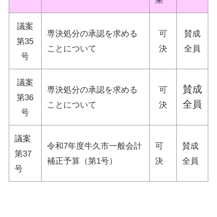
果
議案
専決処分の承認を求める
可
賛成
第35
ことについて
決
全員
号
議案
賛成
専決処分の承認を求める
可
第36
全員
ことについて
決
号
議案
令和7年度牛久市一般会計
可
賛成
第37
補正予算（第1号）
決
全員
号