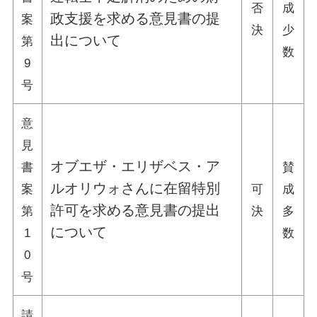
否
成
政支援を求める意見書の提
案
決
少
出について
第
数
9
号
意
見
オブエザ・エリザベス・ア
書
賛
ルオリウォさんに在留特別
案
可
成
許可を求める意見書の提出
第
決
多
について
1
数
0
号
請