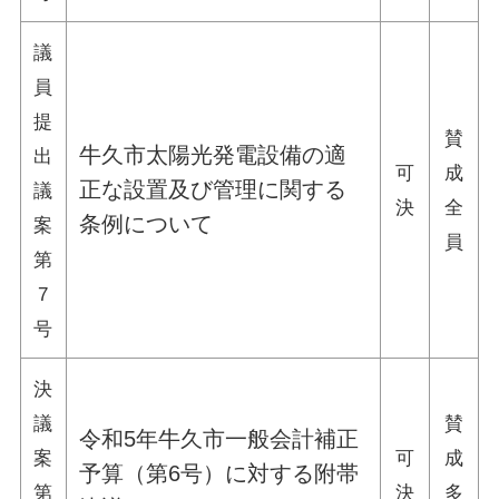
議
員
提
賛
牛久市太陽光発電設備の適
出
可
成
正な設置及び管理に関する
議
決
全
条例について
案
員
第
7
号
決
議
賛
令和5年牛久市一般会計補正
案
可
成
予算（第6号）に対する附帯
第
決
多