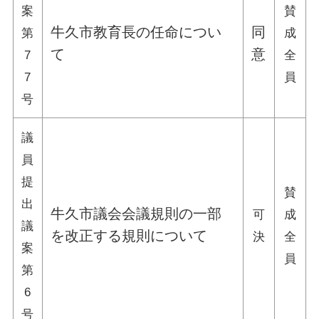
案
賛
牛久市教育長の任命につい
同
第
成
て
意
7
全
7
員
号
議
員
提
賛
出
牛久市議会会議規則の一部
可
成
議
を改正する規則について
決
全
案
員
第
6
号