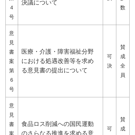
決議について
4
数
号
意
見
賛
医療・介護・障害福祉分野
書
可
成
における処遇改善等を求め
案
決
全
る意見書の提出について
第
員
6
号
意
見
賛
食品ロス削減への国民運動
書
可
成
のさらなる推進を求める意
案