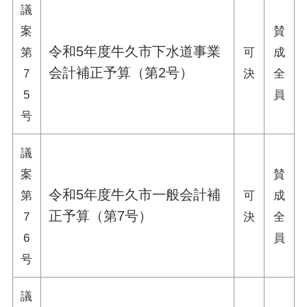
議
案
賛
令和5年度牛久市下水道事業
第
可
成
会計補正予算（第2号）
7
決
全
5
員
号
議
案
賛
令和5年度牛久市一般会計補
第
可
成
正予算（第7号）
7
決
全
6
員
号
議