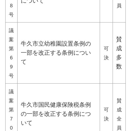
について
8
員
号
議
賛
案
牛久市立幼稚園設置条例の
成
第
可
一部を改正する条例につい
多
6
決
て
数
9
号
議
案
賛
牛久市国民健康保険税条例
第
可
成
の一部を改正する条例につ
7
決
全
いて
0
員