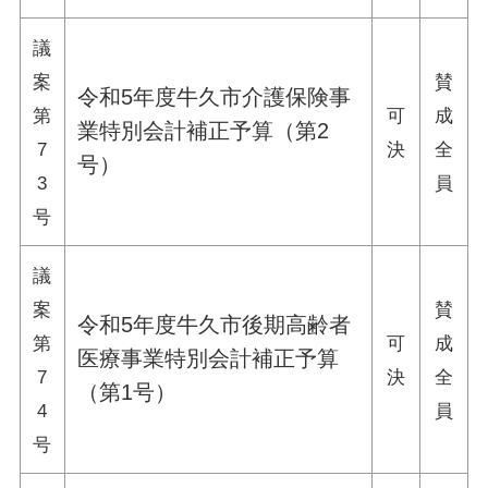
議
案
賛
令和5年度牛久市介護保険事
第
可
成
業特別会計補正予算（第2
7
決
全
号）
3
員
号
議
案
賛
令和5年度牛久市後期高齢者
第
可
成
医療事業特別会計補正予算
7
決
全
（第1号）
4
員
号