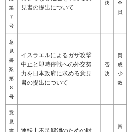
決
全
見書の提出について
第
員
7
号
意
見
イスラエルによるガザ攻撃
賛
書
中止と即時停戦への外交努
否
成
案
力を日本政府に求める意見
決
少
第
書の提出について
数
8
号
意
見
賛
運転士不足解消のための財
書