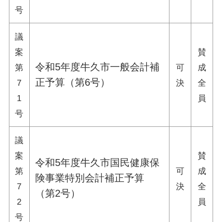
号
議
案
賛
令和5年度牛久市一般会計補
第
可
成
正予算（第6号）
7
決
全
1
員
号
議
案
賛
令和5年度牛久市国民健康保
第
可
成
険事業特別会計補正予算
7
決
全
（第2号）
2
員
号