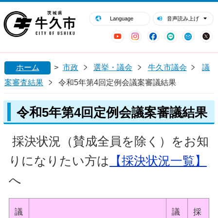
閉じる
牛久市ホームページ
Language
音声読み上げ
YouTube
Instagram
Facebook
LINE
Mail
ホーム
>
市政
選挙・議会
牛久市議会
議
案審査結果
令和5年第4回定例会議案審議結果
令和5年第4回定例会議案審議結果
採決状況（賛成全員を除く）をお知
りになりたい方は
【採決状況一覧】
へ
議
議
採