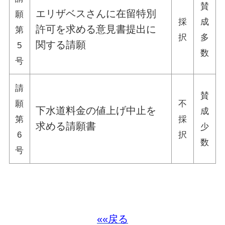
賛
エリザベスさんに在留特別
願
採
成
許可を求める意見書提出に
第
択
多
関する請願
5
数
号
請
賛
願
不
下水道料金の値上げ中止を
成
第
採
求める請願書
少
6
択
数
号
««戻る