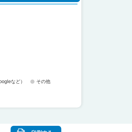
た
oogleなど）
その他