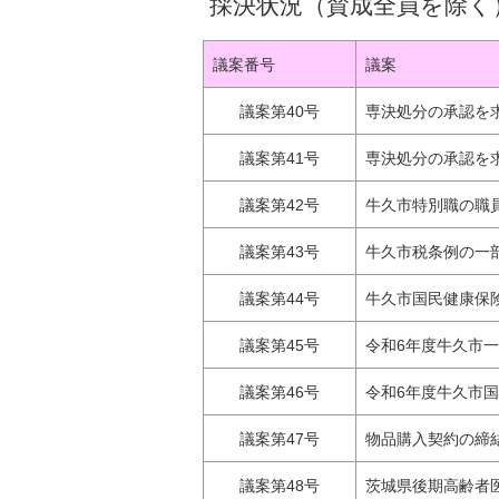
採決状況（賛成全員を除く
議案番号
議案
議案第40号
専決処分の承認を
議案第41号
専決処分の承認を
議案第42号
牛久市特別職の職
議案第43号
牛久市税条例の一
議案第44号
牛久市国民健康保
議案第45号
令和6年度牛久市
議案第46号
令和6年度牛久市
議案第47号
物品購入契約の締
議案第48号
茨城県後期高齢者