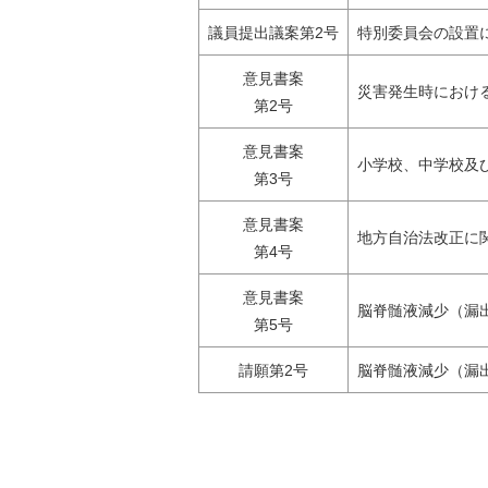
議員提出議案第2号
特別委員会の設置
意見書案
災害発生時におけ
第2号
意見書案
小学校、中学校及
第3号
意見書案
地方自治法改正に
第4号
意見書案
脳脊髄液減少（漏
第5号
請願第2号
脳脊髄液減少（漏