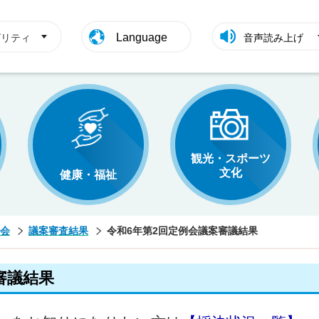
Language
ビリティ
音声読み上げ
観光・スポーツ
文化
健康・福祉
会
議案審査結果
令和6年第2回定例会議案審議結果
審議結果