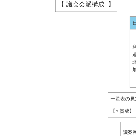
【 議会会派構成 】
一覧表の見
【○ 賛成】
議案