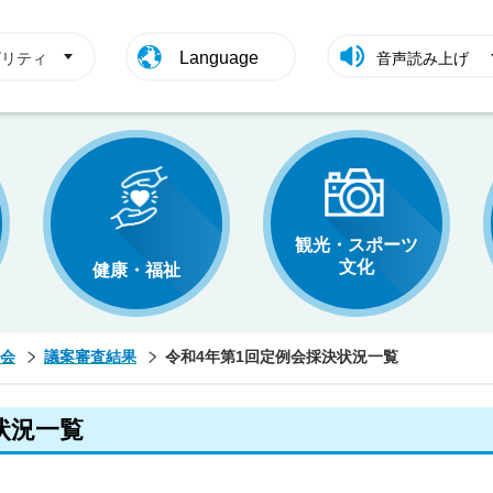
Language
ビリティ
音声読み上げ
観光・スポーツ
文化
健康・福祉
会
議案審査結果
令和4年第1回定例会採決状況一覧
状況一覧