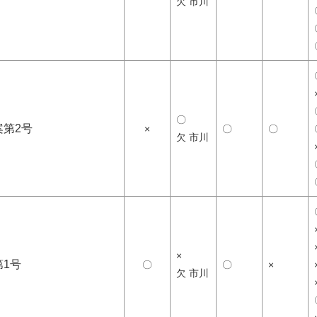
欠 市川
〇
案第2号
×
〇
〇
欠 市川
×
第1号
〇
〇
×
欠 市川