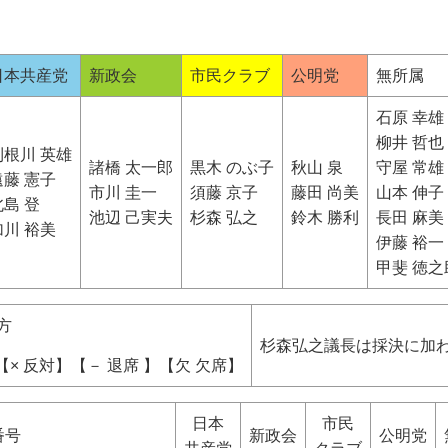
日本共産党
新政会
市民クラブ
公明党
無所属
石原 幸雄
柳井 哲也
利根川 英雄
諸橋 太一郎
黒木 のぶ子
秋山 泉
守屋 常雄
遠藤 憲子
市川 圭一
須藤 京子
藤田 尚美
山本 伸子
北島 登
池辺 己実夫
杉森 弘之
鈴木 勝利
長田 麻美
加川 裕美
伊藤 裕一
甲斐 徳之
方
杉森弘之議長は採決に加
【× 反対】【
－ 退席 】
【欠 欠席】
日本
市民
番号
新政会
公明党