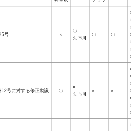
共産党
クラブ
〇
第5号
×
〇
〇
欠 市川
×
第12号に対する修正動議
〇
×
×
欠 市川