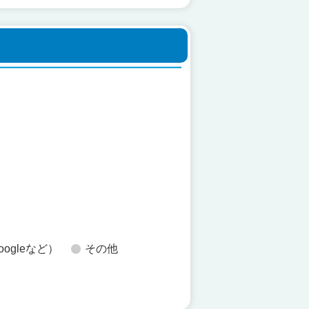
た
oogleなど）
その他