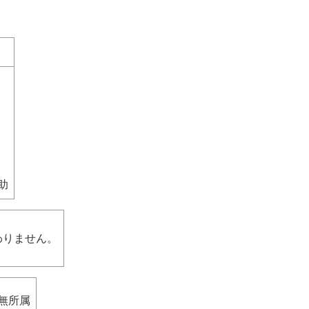
助
わりません。
無所属