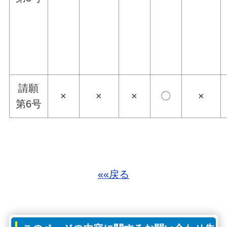
請願
×
×
×
〇
×
第6号
««戻る