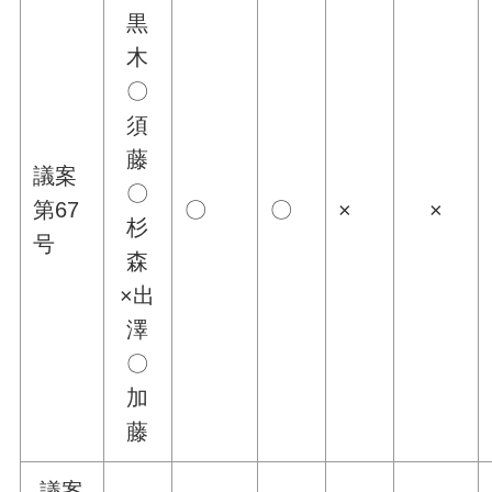
黒
木
〇
須
藤
議案
〇
第67
〇
〇
×
×
杉
号
森
×出
澤
〇
加
藤
議案