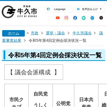
閉じる
牛久市ホームページ
Language
音声読み上げ
YouTube
Instagram
Facebook
LINE
Mail
ホーム
>
市政
選挙・議会
牛久市議会
議
案審査結果
令和5年第4回定例会採決状況一覧
令和5年第4回定例会採決状況一覧
【 議会会派構成 】
自民党
市民ク
日本共
公明党
うしく
維
ラブ
産党