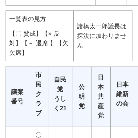
一覧表の見方
諸橋太一郎議長は
【〇 賛成】【× 反
採決に加わりませ
対】【
－ 退席 】
【欠
ん。
欠席】
市
日
自民
民
日本
公
本
党
議案
ク
維新
明
共
うし
番号
ラ
の会
党
産
く21
ブ
党
〇