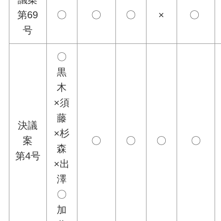
第69
〇
〇
〇
×
〇
号
〇
黒
木
×須
藤
決議
×杉
案
〇
〇
〇
〇
森
第4号
×出
澤
〇
加