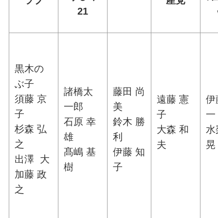
21
黒木の
ぶ子
諸橋太
藤田 尚
須藤 京
遠藤 憲
伊
一郎
美
子
子
一
石原 幸
鈴木 勝
杉森 弘
大森 和
水
雄
利
之
夫
晃
髙嶋 基
伊藤 知
出澤 大
樹
子
加藤 政
之