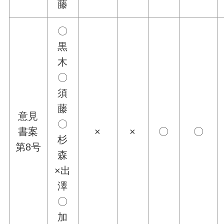
藤
〇
黒
木
〇
須
藤
意見
〇
書案
×
×
〇
〇
杉
第8号
森
×出
澤
〇
加