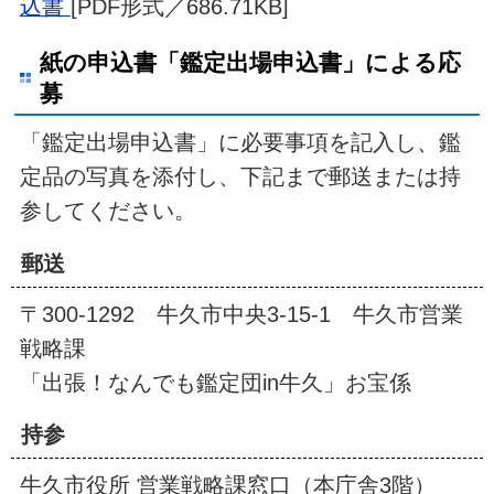
込書
[PDF形式／686.71KB]
紙の申込書「鑑定出場申込書」による応
募
「鑑定出場申込書」に必要事項を記入し、鑑
定品の写真を添付し、下記まで郵送または持
参してください。
郵送
〒300-1292 牛久市中央3-15-1 牛久市営業
戦略課
「出張！なんでも鑑定団in牛久」お宝係
持参
牛久市役所 営業戦略課窓口（本庁舎3階）