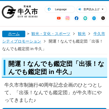
閉じる
牛久市ホームページ
Language
音声読み上げ
YouTube
Instagram
Facebook
LINE
Mail
ホーム
>
観光・文化・スポーツ
観光
牛久市
シティプロモーション
開運！なんでも鑑定団「出張！
なんでも鑑定団 in 牛久」
開運！なんでも鑑定団「出張！な
んでも鑑定団 in 牛久」
牛久市市制施行40周年記念企画のひとつとし
て、「出張！なんでも鑑定団」が牛久市にや
ってきました♪