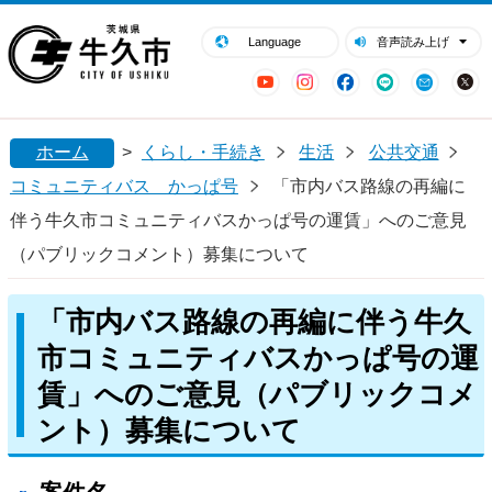
閉じる
牛久市ホームページ
Language
音声読み上げ
YouTube
Instagram
Facebook
LINE
Mail
ホーム
>
くらし・手続き
生活
公共交通
コミュニティバス かっぱ号
「市内バス路線の再編に
伴う牛久市コミュニティバスかっぱ号の運賃」へのご意見
（パブリックコメント）募集について
「市内バス路線の再編に伴う牛久
市コミュニティバスかっぱ号の運
賃」へのご意見（パブリックコメ
ント）募集について