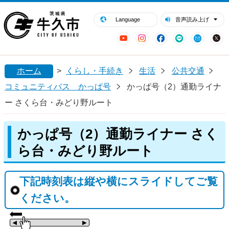
閉じる
牛久市ホームページ
Language
音声読み上げ
YouTube
Instagram
Facebook
LINE
Mail
ホーム
>
くらし・手続き
生活
公共交通
コミュニティバス かっぱ号
かっぱ号（2）通勤ライナ
ー さくら台・みどり野ルート
かっぱ号（2）通勤ライナー さく
ら台・みどり野ルート
下記時刻表は縦や横にスライドしてご覧
ください。