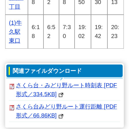
8
2
8
50
30
13
丁目
(1)牛
6:1
6:5
7:3
19:
19:
20:
久駅
8
2
0
02
42
23
東口
関連ファイルダウンロード
さくら台・みどり野ルート時刻表 [PDF
形式／334.5KB]
さくら台みどり野ルート運行距離 [PDF
形式／66.86KB]