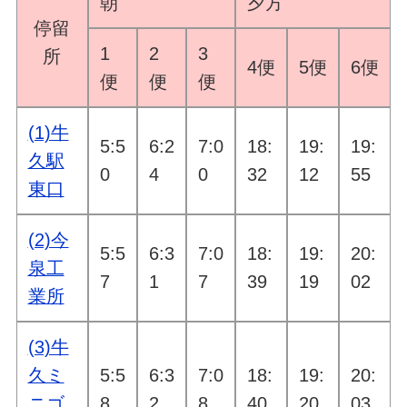
朝
夕方
停留
1
2
3
所
4便
5便
6便
便
便
便
(1)牛
5:5
6:2
7:0
18:
19:
19:
久駅
0
4
0
32
12
55
東口
(2)今
5:5
6:3
7:0
18:
19:
20:
泉工
7
1
7
39
19
02
業所
(3)牛
久ミ
5:5
6:3
7:0
18:
19:
20:
ニゴ
8
2
8
40
20
03