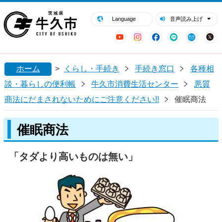
閉じる
牛久市ホームページ
Language
音声読み上げ
YouTube
Instagram
Facebook
LINE
Mail
ホーム
>
くらし・手続き
手続き窓口
各種相
談・暮らしの便利帳
牛久市消費生活センター
悪質
商法にだまされないためにご注意ください!!
催眠商法
催眠商法
「タダより高いものは無い」