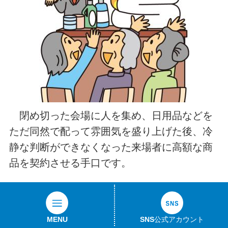
閉め切った会場に人を集め、日用品などを
ただ同然で配って雰囲気を盛り上げた後、冷
静な判断ができなくなった来場者に高額な商
品を契約させる手口です。
催眠商法の手口
MENU
SNS公式アカウント