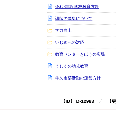
令和8年度学校教育方針
講師の募集について
学力向上
いじめへの対応
教育センターきぼうの広場
うしくの幼児教育
牛久市部活動の運営方針
【ID】
D-12983
【