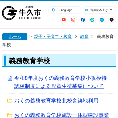
閉じる
牛久市ホームページ
Language
音声読み上げ
YouTube
Instagram
Facebook
LINE
Mail
ホーム
>
親子・子育て・教育
教育
義務教育
学校
義務教育学校
令和8年度おくの義務教育学校小規模特
認校制度による児童生徒募集について
おくの義務教育学校北校舎跡地利用
おくの義務教育学校施設一体型建設事業