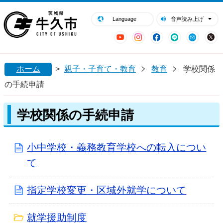
閉じる
牛久市ホームページ
Language
音声読み上げ
YouTube
Instagram
Facebook
LINE
Mail
ホーム
>
親子・子育て・教育
教育
学校関係
の手続申請
学校関係の手続申請
小中学校・義務教育学校への転入につい
て
指定学校変更・区域外就学について
就学援助制度