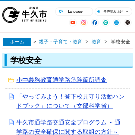
閉じる
牛久市ホームページ
Language
音声読み上げ
YouTube
Instagram
Facebook
LINE
Mail
ホーム
>
親子・子育て・教育
教育
学校安全
学校安全
小中義務教育通学路危険箇所調査
「やってみよう！登下校見守り活動ハン
ドブック」について（文部科学省）
牛久市通学路交通安全プログラム ～通
学路の安全確保に関する取組の方針～