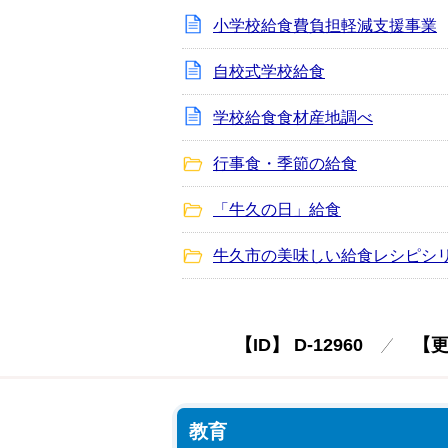
小学校給食費負担軽減支援事業
自校式学校給食
学校給食食材産地調べ
行事食・季節の給食
「牛久の日」給食
牛久市の美味しい給食レシピシ
【ID】
D-12960
【
教育