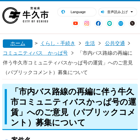
閉じる
牛久市ホームページ
Language
音声読み上げ
YouTube
Instagram
Facebook
LINE
Mail
ホーム
>
くらし・手続き
生活
公共交通
コミュニティバス かっぱ号
「市内バス路線の再編に
伴う牛久市コミュニティバスかっぱ号の運賃」へのご意見
（パブリックコメント）募集について
「市内バス路線の再編に伴う牛久
市コミュニティバスかっぱ号の運
賃」へのご意見（パブリックコメ
ント）募集について