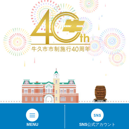
ワ
MENU
SNS公式アカウント