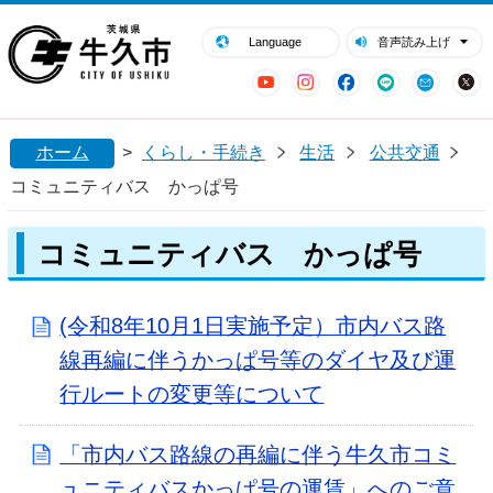
閉じる
牛久市ホームページ
Language
音声読み上げ
YouTube
Instagram
Facebook
LINE
Mail
ホーム
>
くらし・手続き
生活
公共交通
コミュニティバス かっぱ号
コミュニティバス かっぱ号
(令和8年10月1日実施予定）市内バス路
線再編に伴うかっぱ号等のダイヤ及び運
行ルートの変更等について
「市内バス路線の再編に伴う牛久市コミ
ュニティバスかっぱ号の運賃」へのご意