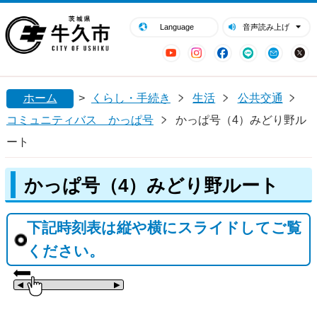
閉じる
牛久市ホームページ
Language
音声読み上げ
YouTube
Instagram
Facebook
LINE
Mail
ホーム
>
くらし・手続き
生活
公共交通
コミュニティバス かっぱ号
かっぱ号（4）みどり野ル
ート
かっぱ号（4）みどり野ルート
下記時刻表は縦や横にスライドしてご覧
ください。