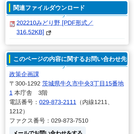
関連ファイルダウンロード
(6)ふれ
9:0
9:4
11:0
11:4
12:
202210みどり野 [PDF形式／
あい橋
9
9
9
9
29
316.52KB]
下
(7)南5丁
9:0
9:4
11:0
11:4
12:
目
9
9
9
9
29
このページの内容に関するお問い合わせ先
政策企画課
(8)東み
〒300-1292
茨城県牛久市中央3丁目15番地
どり野
9:1
9:5
11:1
11:5
12:
1
本庁舎 3階
区民会
0
0
0
0
30
電話番号：
029-873-2111
（内線1211、
館
1212）
(9)六建
9:1
9:5
11:1
11:5
12:
ファクス番号：029-873-7510
団地
3
3
3
3
33
メールでお問い合わせをする