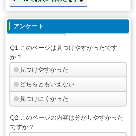
(10)向台
9:1
9:5
11:1
11:5
12:
自治会
アンケート
3
3
3
3
33
館
Q1.このページは見つけやすかったです
(11)みは
9:1
9:5
11:1
11:5
12:
か？
らし台
4
4
4
4
34
見つけやすかった
(12)みど
り野第2
9:1
9:5
11:1
11:5
12:
どちらともいえない
街区公
5
5
5
5
35
見つけにくかった
園
Q2.このページの内容は分かりやすかった
(13)南7
9:1
9:5
11:1
11:5
12:
ですか？
丁目南
5
5
5
5
35