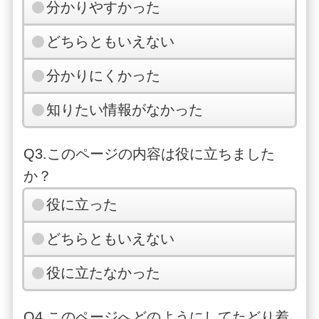
分かりやすかった
(14)南7
9:1
9:5
11:1
11:5
12:
どちらともいえない
丁目北
6
6
6
6
36
分かりにくかった
(15)南4
9:1
9:5
11:1
11:5
12:
丁目
7
7
7
7
37
知りたい情報がなかった
9:1
9:5
11:1
11:5
12:
Q3.このページの内容は役に立ちました
(16)東区
8
8
8
8
38
か？
役に立った
(17)南2
9:1
9:5
11:1
11:5
12:
丁目
9
9
9
9
39
どちらともいえない
(1)牛久
9:3
10:
11:3
12:
12:
役に立たなかった
駅東口
0
10
0
10
50
Q4.このページへどのようにしてたどり着