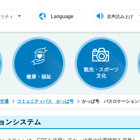
Language
ビリティ
音声読み上げ
観光・スポーツ
文化
健康・福祉
交通
コミュニティバス かっぱ号
かっぱ号 バスロケーション
ョンシステム