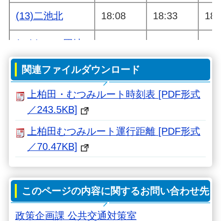
(13)二池北
18:08
18:33
18:
(12)むつみ団地
18:09
18:34
18:
関連ファイルダウンロード
(11)さくら園
18:10
18:35
18:
上柏田・むつみルート時刻表 [PDF形式
(10)上柏田1丁目
18:11
18:36
18:
／243.5KB]
(9)栄町2丁目北
18:12
18:37
18:
上柏田むつみルート運行距離 [PDF形式
／70.47KB]
(8)上柏田2丁目
18:13
18:38
18:
(7)上柏田2丁目
18:14
18:39
18:
このページの内容に関するお問い合わせ先
北
政策企画課 公共交通対策室