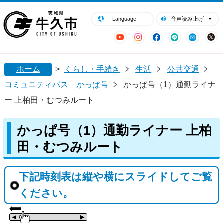
閉じる
牛久市ホームページ
Language
音声読み上げ
YouTube
Instagram
Facebook
LINE
Mail
ホーム
>
くらし・手続き
生活
公共交通
コミュニティバス かっぱ号
かっぱ号（1）通勤ライナ
ー 上柏田・むつみルート
かっぱ号（1）通勤ライナー 上柏
田・むつみルート
下記時刻表は縦や横にスライドしてご覧
ください。