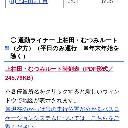
(8)上柏田2丁目
6:01
6:35
(9)栄町2丁目北
6:02
6:36
(10)上柏田1丁目
6:02
6:37
〇 通勤ライナー 上柏田・むつみルート
（夕方）（平日のみ運行 ※年末年始を
(11)さくら園
6:03
6:38
除く）
(12)むつみ団地
6:04
6:39
上柏田・むつみルート時刻表（PDF形式／
245.79KB）
(13)二池北
6:05
6:40
※各停留所名をクリックすると新しいウィン
(14)二池
6:06
6:41
ドウで地図が表示されます。
※現在のかっぱ号の走行位置が分かるバスロ
(15)栄西
6:08
6:43
ケーションシステムについては、こちらをご
覧ください。