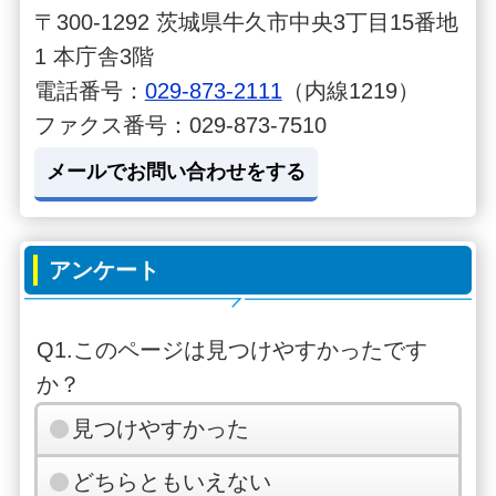
(6)上柏田3丁目
〒300-1292 茨城県牛久市中央3丁目15番地
18:16
18:41
19:
北
1 本庁舎3階
電話番号：
029-873-2111
（内線1219）
(5)上柏田3丁目
18:16
18:41
19:
ファクス番号：029-873-7510
西
メールでお問い合わせをする
(4)松ヶ丘入口
18:17
18:42
19:
(3)上柏田4丁目
18:18
18:43
19:
アンケート
(2)上柏田
18:19
18:44
19:
Q1.このページは見つけやすかったです
か？
(20)つくばセン
18:20
18:45
19:
トラル病院前
見つけやすかった
どちらともいえない
(19)東洋高校入