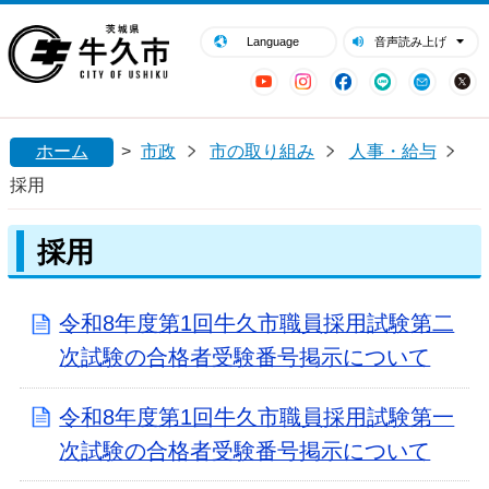
閉じる
牛久市ホームページ
Language
音声読み上げ
YouTube
Instagram
Facebook
LINE
Mail
ホーム
>
市政
市の取り組み
人事・給与
採用
採用
令和8年度第1回牛久市職員採用試験第二
次試験の合格者受験番号掲示について
令和8年度第1回牛久市職員採用試験第一
次試験の合格者受験番号掲示について