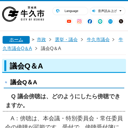
閉じる
牛久市ホームページ
Language
音声読み上げ
YouTube
Instagram
Facebook
LINE
Mail
ホーム
>
市政
選挙・議会
牛久市議会
牛
久市議会Q＆A
議会Q＆A
議会Q＆A
議会Q＆A
Q 議会傍聴は、どのようにしたら傍聴でき
ますか。
A：傍聴は、本会議・特別委員会・常任委員
会の傍聴が可能です。受付で、傍聴受付簿に