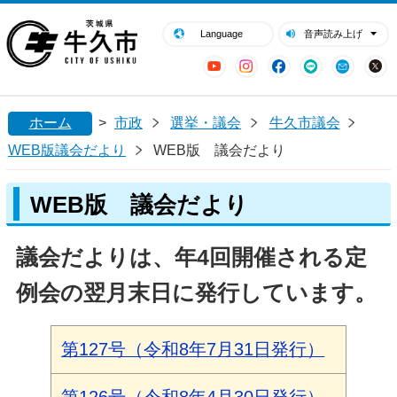
閉じる
牛久市ホームページ
Language
音声読み上げ
YouTube
Instagram
Facebook
LINE
Mail
ホーム
>
市政
選挙・議会
牛久市議会
WEB版議会だより
WEB版 議会だより
WEB版 議会だより
議会だよりは、年4回開催される定
例会の翌月末日に発行しています。
第127号（令和8年7月31日発行）
第126号（令和8年4月30日発行）