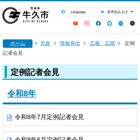
閉じる
牛久市ホームページ
Language
音声読み上げ
YouTube
Instagram
Facebook
LINE
Mail
ホーム
>
市政
情報発信
広報・広聴
定例
記者会見
定例記者会見
令和8年
令和8年7月定例記者会見
令和8年6月定例記者会見