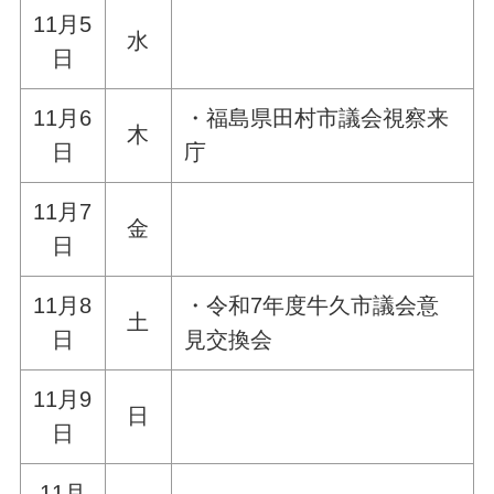
11月5
水
日
11月6
・福島県田村市議会視察来
木
日
庁
11月7
金
日
11月8
・令和7年度牛久市議会意
土
日
見交換会
11月9
日
日
11月