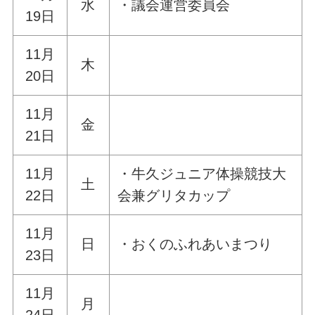
水
・議会運営委員会
19日
11月
木
20日
11月
金
21日
11月
・牛久ジュニア体操競技大
土
22日
会兼グリタカップ
11月
日
・おくのふれあいまつり
23日
11月
月
24日