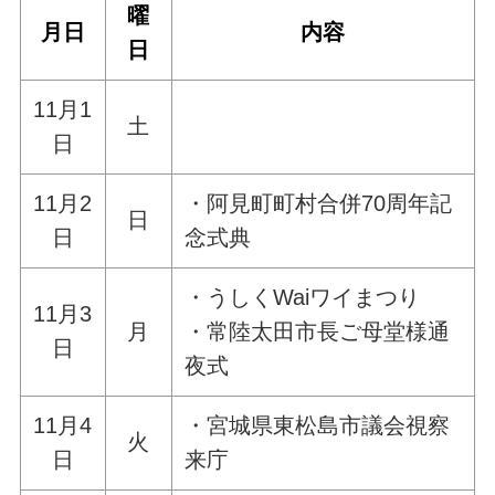
曜
月日
内容
日
11月1
土
日
11月2
・阿見町町村合併70周年記
日
日
念式典
・うしくWaiワイまつり
11月3
月
・常陸太田市長ご母堂様通
日
夜式
11月4
・宮城県東松島市議会視察
火
日
来庁