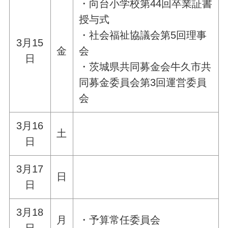
・向台小学校第44回卒業証書
授与式
・社会福祉協議会第5回理事
3月15
金
会
日
・茨城県共同募金会牛久市共
同募金委員会第3回運営委員
会
3月16
土
日
3月17
日
日
3月18
月
・予算常任委員会
日