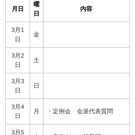
曜
月日
内容
日
3月1
金
日
3月2
土
日
3月3
日
日
3月4
月
・定例会 会派代表質問
日
3月5