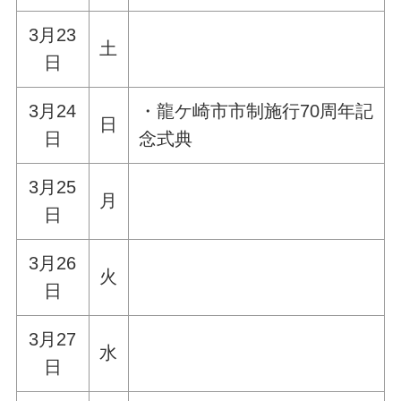
3月23
土
日
3月24
・龍ケ崎市市制施行70周年記
日
日
念式典
3月25
月
日
3月26
火
日
3月27
水
日