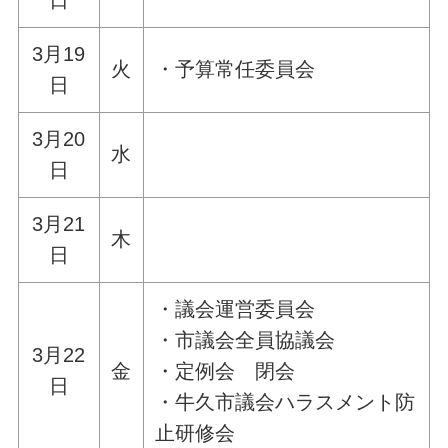
3月19
火
・予算常任委員会
日
3月20
水
日
3月21
木
日
・議会運営委員会
・市議会全員協議会
3月22
金
・定例会 閉会
日
・牛久市議会ハラスメント防
止研修会