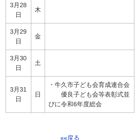
3月28
木
日
3月29
金
日
3月30
土
日
・牛久市子ども会育成連合会
3月31
日
優良子ども会等表彰式並
日
びに令和6年度総会
««戻る