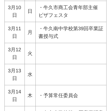
3月10
・牛久市商工会青年部主催
日
日
ピザフェスタ
3月11
・牛久南中学校第39回卒業証
月
日
書授与式
3月12
火
日
3月13
水
日
3月14
木
・予算常任委員会
日