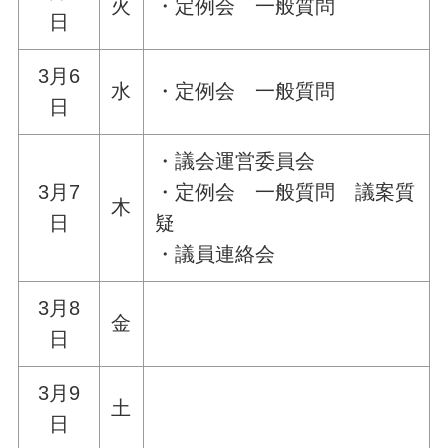
火
・定例会 一般質問
日
3月6
水
・定例会 一般質問
日
・議会運営委員会
3月7
・定例会 一般質問 議案質
木
日
疑
・議員連絡会
3月8
金
日
3月9
土
日