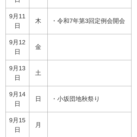
9月11
木
・令和7年第3回定例会開会
日
9月12
金
日
9月13
土
日
9月14
日
・小坂団地秋祭り
日
9月15
月
日