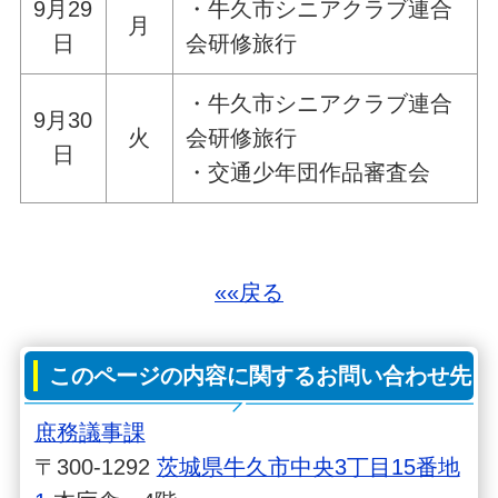
9月29
・牛久市シニアクラブ連合
月
日
会研修旅行
・牛久市シニアクラブ連合
9月30
火
会研修旅行
日
・交通少年団作品審査会
««戻る
このページの内容に関するお問い合わせ先
庶務議事課
〒300-1292
茨城県牛久市中央3丁目15番地