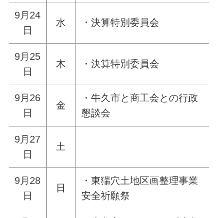
9月24
水
・決算特別委員会
日
9月25
木
・決算特別委員会
日
9月26
・牛久市と商工会との行政
金
日
懇談会
9月27
土
日
9月28
・東猯穴土地区画整理事業
日
日
安全祈願祭