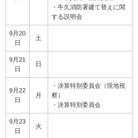
・牛久消防署建て替えに関
する説明会
9月20
土
日
9月21
日
日
・決算特別委員会（現地視
9月22
月
察）
日
・決算特別委員会
9月23
火
日