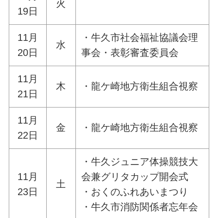
火
19日
11月
・牛久市社会福祉協議会理
水
20日
事会・表彰審査委員会
11月
木
・龍ケ崎地方衛生組合視察
21日
11月
金
・龍ケ崎地方衛生組合視察
22日
・牛久ジュニア体操競技大
11月
会兼グリタカップ開会式
土
23日
・おくのふれあいまつり
・牛久市消防関係者忘年会