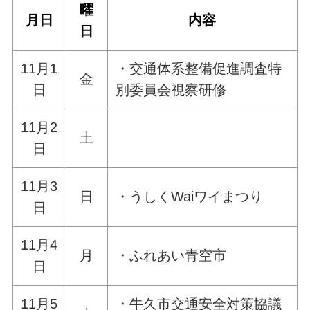
曜
月日
内容
日
11月1
・交通体系整備促進調査特
金
日
別委員会視察研修
11月2
土
日
11月3
日
・うしくWaiワイまつり
日
11月4
月
・ふれあい青空市
日
11月5
・牛久市交通安全対策協議