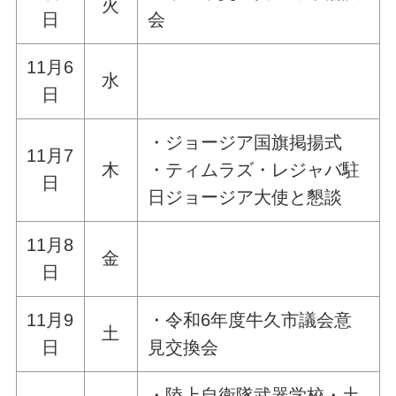
火
日
会
11月6
水
日
・ジョージア国旗掲揚式
11月7
木
・ティムラズ・レジャバ駐
日
日ジョージア大使と懇談
11月8
金
日
11月9
・令和6年度牛久市議会意
土
日
見交換会
・陸上自衛隊武器学校・土