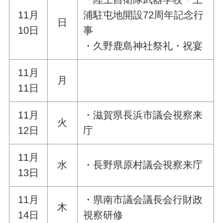
11月
浦駐屯地開設72周年記念行
日
10日
事
・久野鹿島神社祭礼・祝宴
11月
月
11日
11月
・滋賀県長浜市議会視察来
火
12日
庁
11月
水
・長野県原村議会視察来庁
13日
11月
・県南市議会議長会行財政
木
14日
視察研修