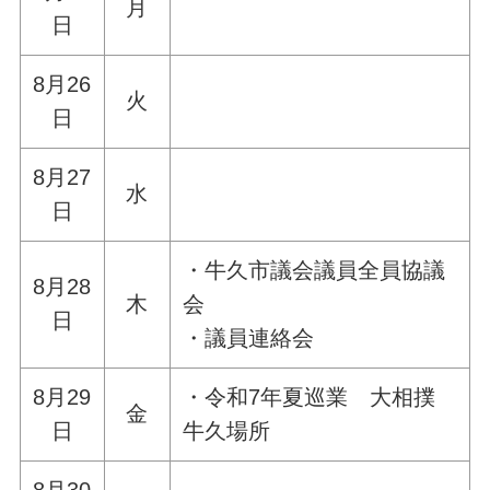
月
日
8月26
火
日
8月27
水
日
・牛久市議会議員全員協議
8月28
木
会
日
・議員連絡会
8月29
・令和7年夏巡業 大相撲
金
日
牛久場所
8月30