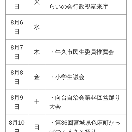
火
日
らいの会行政視察来庁
8月6
水
日
8月7
木
・牛久市民生委員推薦会
日
8月8
金
・小学生議会
日
8月9
・向台自治会第44回盆踊り
土
日
大会
8月10
・第36回宮城県色麻町かっ
日
日
ぱのふるさと祭り