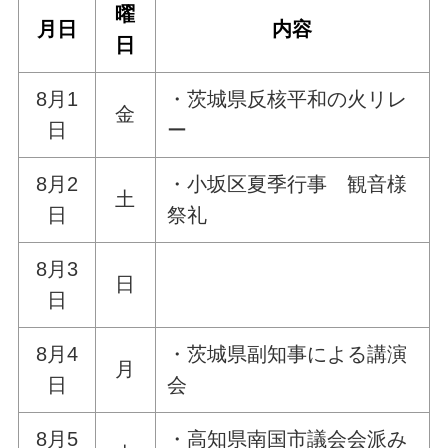
曜
月日
内容
日
8月1
・茨城県反核平和の火リレ
金
日
ー
8月2
・小坂区夏季行事 観音様
土
日
祭礼
8月3
日
日
8月4
・茨城県副知事による講演
月
日
会
8月5
・高知県南国市議会会派み