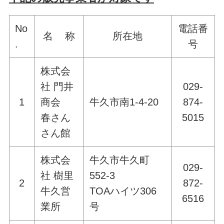
No
電話番
名 称
所在地
.
号
株式会
社 門井
029-
1
商会
牛久市南1-4-20
874-
春さん
5015
さん館
株式会
牛久市牛久町
029-
社 樹里
552-3
2
872-
牛久営
TOAハイツ306
6516
業所
号