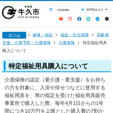
閉じる
牛久市ホームページ
Language
音声読み上げ
YouTube
Instagram
Facebook
LINE
Mail
ホーム
>
健康・福祉
福祉・社会保障
高齢者
支援・介護予防・介護保険
介護保険
特定福祉用具
購入について
特定福祉用具購入について
介護保険の認定（要介護・要支援）をお持ち
の方を対象に、入浴や排せつなどに使用する
福祉用具を、県の指定を受けた福祉用具販売
事業所で購入した際、毎年4月1日からの1年
間につき10万円を上限とした購入費の7割か