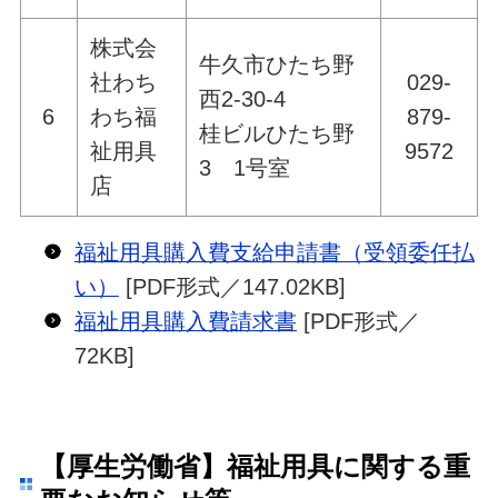
株式会
牛久市ひたち野
社わち
029-
西2-30-4
6
わち福
879-
桂ビルひたち野
祉用具
9572
3 1号室
店
福祉用具購入費支給申請書（受領委任払
い）
[PDF形式／147.02KB]
福祉用具購入費請求書
[PDF形式／
72KB]
【厚生労働省】福祉用具に関する重