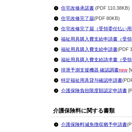
住宅改修承諾書
(PDF 110.38KB)
住宅改修完了届
(PDF 80KB)
住宅改修完了届（受領委任払い用
福祉用具購入費支給申請書（受領
福祉用具購入費支給申請書
(PDF 
福祉用具購入費支給請求書（受領
排泄予測支援機器 確認調書
new
[
特定福祉用具貸与確認申請書
(PD
介護保険負担限度額認定申請書
[
介護保険料に関する書類
介護保険料減免徴収猶予申請書
(