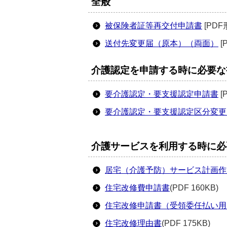
全般
被保険者証等再交付申請書
[PDF
送付先変更届（原本）（両面）
[
介護認定を申請する時に必要な
要介護認定・要支援認定申請書
[
要介護認定・要支援認定区分変更
介護サービスを利用する時に必
居宅（介護予防）サービス計画作
住宅改修費申請書
(PDF 160KB)
住宅改修申請書（受領委任払い用
住宅改修理由書
(PDF 175KB)