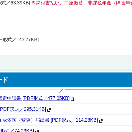
形式／63.39KB]
※納付書払い、口座振替、非課税年金（障害年
F形式／143.77KB]
ード
請書 [PDF形式／477.05KB]
F形式／295.31KB]
頼（変更）届出書 [PDF形式／114.28KB]
式／74.23KB]