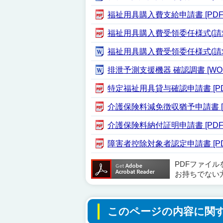
福祉用具購入費支給申請書 [PDF形
福祉用具購入費受領委任様式(請求書）
福祉用具購入費受領委任様式(請求書）
排泄予測支援機器 確認調書 [WOR
特定福祉用具貸与確認申請書 [PDF
介護保険料減免徴収猶予申請書 [PD
介護保険料納付証明申請書 [PDF形
障害者控除対象者認定申請書 [PDF
PDFファイ
お持ちでない
このページの内容に関