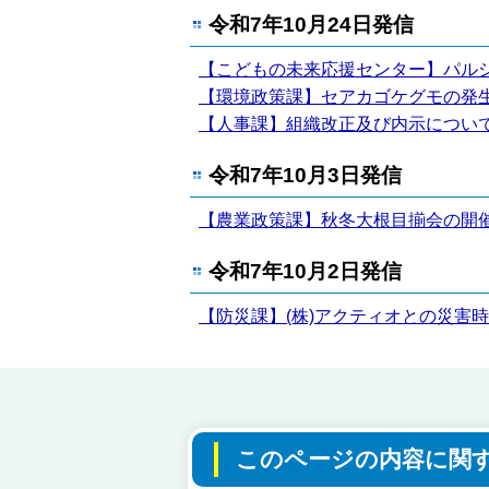
令和7年10月24日発信
【こどもの未来応援センター】パル
【環境政策課】セアカゴケグモの発
【人事課】組織改正及び内示につい
令和7年10月3日発信
【農業政策課】秋冬大根目揃会の開
令和7年10月2日発信
【防災課】(株)アクティオとの災害
このページの内容に関