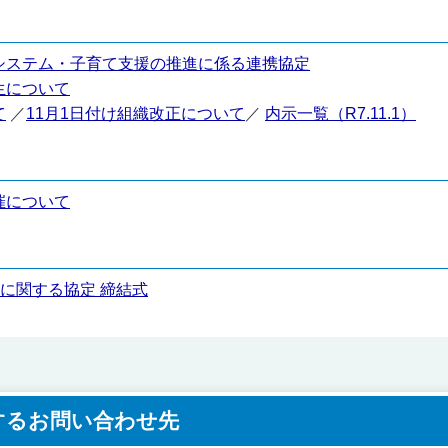
システム・子育て支援の推進に係る連携協定
生について
て
／
11月1日付け組織改正について
／
内示一覧（R7.11.1）
催について
時に関する協定 締結式
するお問い合わせ先