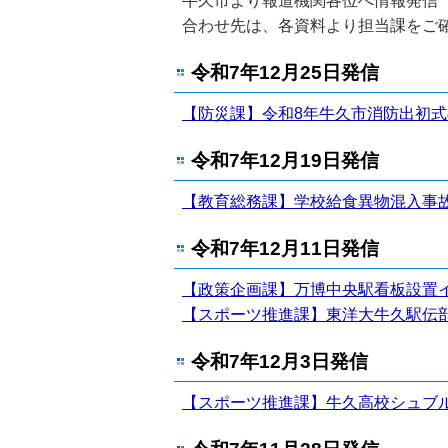
牛久市より報道機関各位へ情報発信
合わせ先は、各資料より担当課をご
令和7年12月25日発信
【防災課】令和8年牛久市消防出初
令和7年12月19日発信
【教育総務課】学校給食異物混入事
令和7年12月11日発信
【政策企画課】万博中央駅看板設置
【スポーツ推進課】東洋大牛久駅伝部
令和7年12月3日発信
【スポーツ推進課】牛久高校シュブ