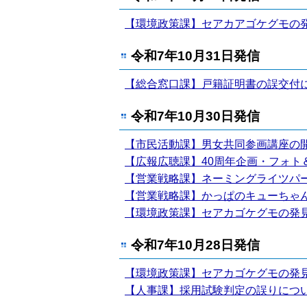
【環境政策課】セアカアゴケグモの発
令和7年10月31日発信
【総合窓口課】戸籍証明書の誤交付
令和7年10月30日発信
【市民活動課】男女共同参画講座の
【広報広聴課】40周年企画・フォト
【営業戦略課】ネーミングライツパ
【営業戦略課】かっぱのキューちゃ
【環境政策課】セアカゴケグモの発見
令和7年10月28日発信
【環境政策課】セアカゴケグモの発
【人事課】採用試験判定の誤りにつ