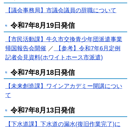
【議会事務局】市議会議員の辞職について
令和7年8月19日発信
【市民活動課】牛久市交換青少年団派遣事業
帰国報告会開催
／
【参考】令和7年6月定例
記者会見資料(ホワイトホース市派遣)
令和7年8月18日発信
【未来創造課】ワインアカデミー開講につい
て
令和7年8月13日発信
【下水道課】下水道の漏水(復旧作業完了)に