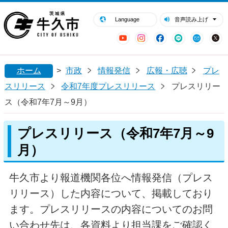
閉じる
牛久市ホームページ
Language
音声読み上げ
YouTube
Instagram
Facebook
LINE
Mail
ホーム
>
市政
情報発信
広報・広聴
プレ
スリリース
令和7年度プレスリリース
プレスリリー
ス（令和7年7月～9月）
プレスリリース（令和7年7月～9
月）
牛久市より報道機関各位へ情報発信（プレス
リリース）した内容について、掲載しており
ます。プレスリリースの内容についてのお問
い合わせ先は、各資料より担当課をご確認く