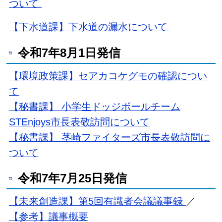
ついて
【下水道課】下水道の漏水について
令和7年8月1日発信
【環境政策課】セアカコケグモの確認につい
て
【秘書課】 小学生ドッジボールチーム
STEnjoys市長表敬訪問について
【秘書課】 茎崎ファイターズ市長表敬訪問に
ついて
令和7年7月25日発信
【未来創造課】第5回有識者会議議事録
／
【参考】議事概要