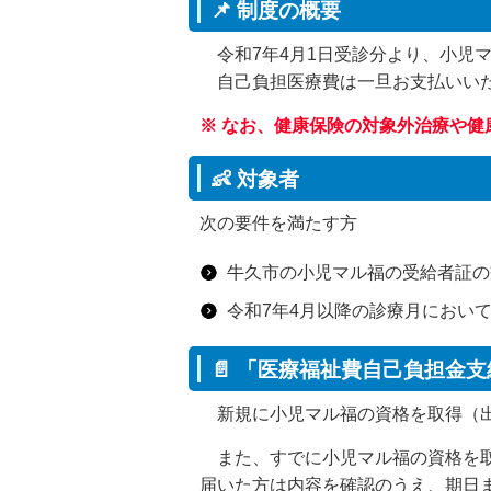
📌 制度の概要
令和7年4月1日受診分より、小児
自己負担医療費は一旦お支払いいた
※ なお、健康保険の対象外治療や
👶 対象者
次の要件を満たす方
牛久市の小児マル福の受給者証の
令和7年4月以降の診療月におい
📄 「医療福祉費自己負担金
新規に小児マル福の資格を取得（出
また、すでに小児マル福の資格を取
届いた方は内容を確認のうえ、期日