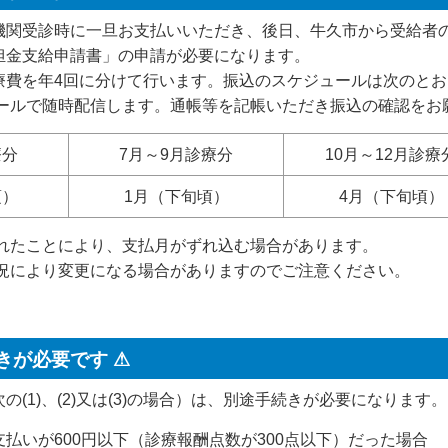
関受診時に一旦お支払いいただき、後日、牛久市から受給者
担金支給申請書」の申請が必要になります。
費を年4回に分けて行います。振込のスケジュールは次のとお
ぱメールで随時配信します。通帳等を記帳いただき振込の確認をお
療分
7月～9月診療分
10月～12月診療
頃）
1月（下旬頃）
4月（下旬頃）
遅れたことにより、支払月がずれ込む場合があります。
状況により変更になる場合がありますのでご注意ください。
きが必要です ⚠
(1)、(2)又は(3)の場合）は、別途手続きが必要になります。
の支払いが600円以下（診療報酬点数が300点以下）だった場合