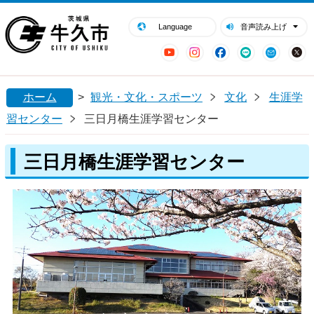
閉じる
牛久市ホームページ
Language
音声読み上げ
YouTube
Instagram
Facebook
LINE
Mail
ホーム
>
観光・文化・スポーツ
文化
生涯学
習センター
三日月橋生涯学習センター
三日月橋生涯学習センター