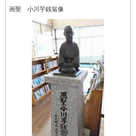
画聖 小川芋銭翁像