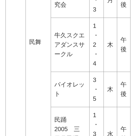
・
月
究会
後
3
1
牛久スクエ
・
午
民舞
アダンスサ
2
木
後
ークル
・
4
3
バイオレッ
午
・
木
ト
後
5
1
民踊
・
2005 三
午
3
水