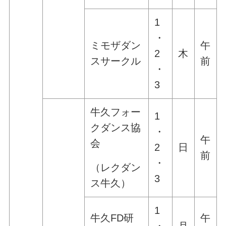
1
・
ミモザダン
午
2
木
スサークル
前
・
3
牛久フォー
1
クダンス協
・
午
会
2
日
前
・
（レクダン
3
ス牛久）
1
牛久FD研
午