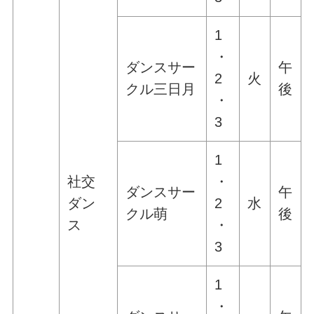
1
・
ダンスサー
午
2
火
クル三日月
後
・
3
1
社交
・
ダンスサー
午
ダン
2
水
クル萌
後
ス
・
3
1
・