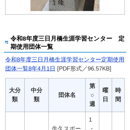
令和8年度三日月橋生涯学習センター 定
期使用団体一覧
令和8年度三日月橋生涯学習センター定期使用
団体一覧8年4月1日
[PDF形式／96.57KB]
第
大分
中分
曜
時
団体名
○
類
類
日
間
週
1
牛久スポー
・