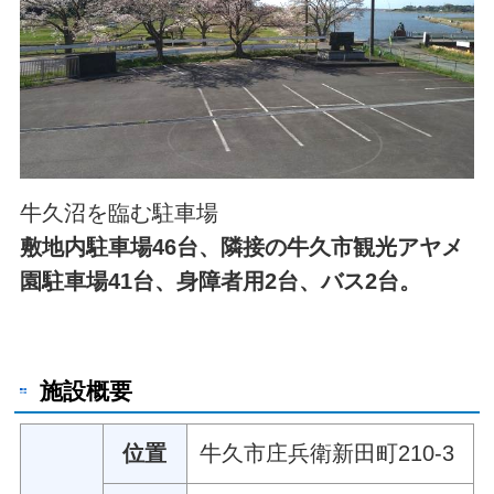
牛久沼を臨む駐車場
敷地内駐車場46台、隣接の牛久市観光アヤメ
園駐車場41台、身障者用2台、バス2台。
施設概要
位置
牛久市庄兵衛新田町210-3