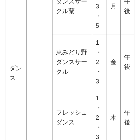
ダンスサー
午
3
月
クル蘭
後
・
5
1
東みどり野
・
午
ダンスサー
2
金
後
ダン
クル
・
ス
3
1
・
フレッシュ
午
2
木
ダンス
後
・
3