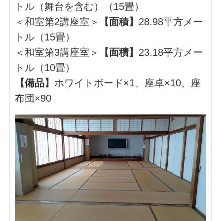
トル（舞台を含む）（15畳）
＜和室第2講座室＞
【面積】
28.98平方メー
トル（15畳）
＜和室第3講座室＞
【面積】
23.18平方メー
トル（10畳）
【備品】
ホワイトボード×1、座卓×10、座
布団×90