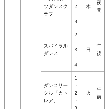
夜
ツダンスク
2
木
間
ラブ
・
3
2
・
スパイラル
午
3
日
ダンス
後
・
4
1
ダンスサー
・
午
クル「カト
2
火
前
レア」
・
3