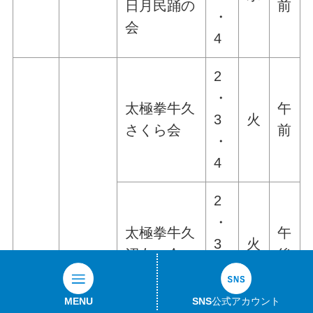
日月民踊の
前
・
会
4
2
・
太極拳牛久
午
3
火
さくら会
前
・
4
2
・
太極拳牛久
午
3
火
沼友の会
後
・
4
太極
MENU
SNS公式アカウント