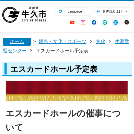
閉じる
牛久市ホームページ
Language
音声読み上げ
YouTube
Instagram
Facebook
LINE
Mail
ホーム
>
観光・文化・スポーツ
文化
生涯学
習センター
エスカードホール予定表
エスカードホール予定表
エスカードホールの催事につ
いて