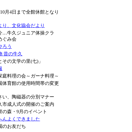
ら10月4日まで全館休館となり
より、文化協会だより
介…牛久ジュニア体操クラ
めぐみ会
ひろう
物 昔の牛久
その文学の里(七)」
報
界家庭料理の会～ガーナ料理～
園体育館の使用時間帯の変更
さい、陶磁器の分別マナー
牛久市成人式の開催のご案内
察の森・9月のイベント
へんよくできました
園のお友だち