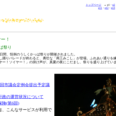
トップページ
→ p1・
p2
p11
・
p12
・
p13
ヤー！
っぱ祭り
の2日間、恒例のうしくかっぱ祭りが開催されました。
踊りパレードが終わると、勇壮な「商工みこし」が登場。ふれあい通りを
ヤー！ソイヤー！」の掛け声が、真夏の夜にこだまし、祭りを盛り上げてい
第3回市議会定例会提出予定議
行政の運営状況について
険(第6回)
は、こんなサービスが利用で