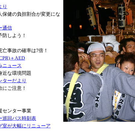
より
老人保健の負担割合が変更にな
ー通信
予防しよう！
死亡事故の確率は7倍！
PR)＋AED
みニュース
身近な環境問題
ンターだより
欺にご注意！
援センター事業
ー巡回バス時刻表
グ室が大幅にリニューア