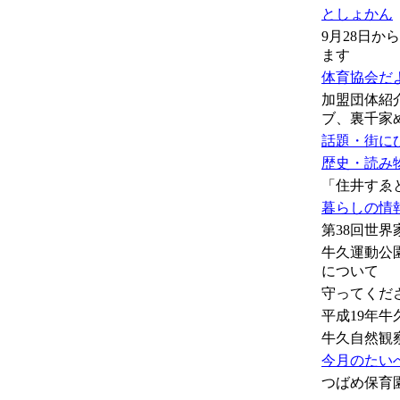
としょかん
9月28日か
ます
体育協会だ
加盟団体紹
ブ、裏千家
話題・街に
歴史・読み
「住井すゑと
暮らしの情
第38回世
牛久運動公
について
守ってくだ
平成19年
牛久自然観
今月のたい
つばめ保育