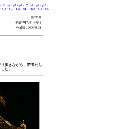
・
p3
・
p4
・
p5
・
p6
・
p7
・
p8
・
p9
・
p10
・
・
p14
・
p15
・
p16
・
p17
・
p18
・
p19
・
p20
第936号
平成18年9月1日発行
作成日：
2006/08/31
練り歩きながら、若者たち
ました。