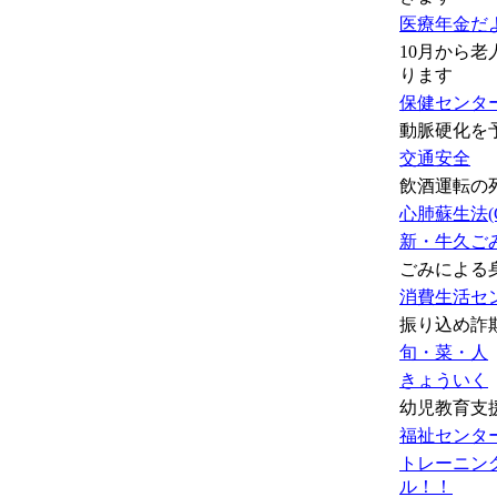
医療年金だ
10月から
ります
保健センタ
動脈硬化を
交通安全
飲酒運転の
心肺蘇生法(C
新・牛久ご
ごみによる
消費生活セ
振り込め詐
旬・菜・人
きょういく
幼児教育支
福祉センタ
トレーニン
ル！！