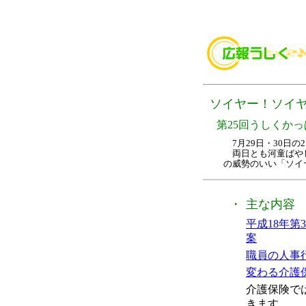
ソイヤー！ソイ
第25回うしくか
7月29日・30日
両日とも河童ばやし
の威勢のいい「ソイ
・
主な内容
平成18年
案
職員の人事
変わる介護保
介護保険で
きます