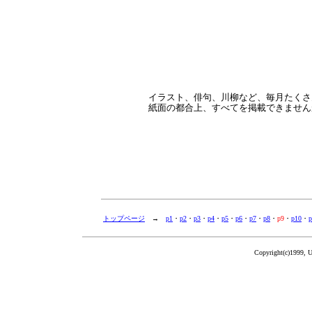
イラスト、俳句、川柳など、毎月たくさ
紙面の都合上、すべてを掲載できません
トップページ
→
p1
・
p2
・
p3
・
p4
・
p5
・
p6
・
p7
・
p8
・
p9
・
p10
・
p
Copyright(c)1999, 