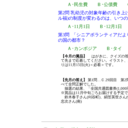
Ａ･民生費 Ｂ･公債費 Ｃ
第2問
乳幼児の対象年齢の引き上
ル福)の制度が変わるのは、いつ
Ａ･11月1日 Ｂ･12月1日 
第3問
「シニアボランティアだよ
の国の都市？
Ａ･カンボジア Ｂ･タイ 
【今月の賞品】
はがきに、クイズの答
て先まで応募してください。イラスト、
りは11月15日(火)＜必着＞です。
【先月の答え】
第1問…Ｃ.29回目 第
べて全問正解でした。
抽選の結果、「全国共通図書券(1,00
※賞品は11月中旬ごろお届けする予定
鈴木春子さん(刈谷町)、絹笠英世さん(
忠次さん(南)