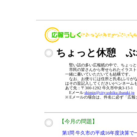
ちょっと休憩 ぶ
堅い話の多い広報紙の中で、ちょっと
市民の皆さんから寄せられたイラスト
一緒に書いていただいても結構です。
なお、お便りには住所と氏名(ふりがな
はその旨記入してください(ペンネームも
あて先：〒300-1292 牛久市中央3-1
Eメール
shimin@city.ushiku.ibaraki.jp
※ Eメールの場合は、件名に必ず「広
【今月の問題】
第1問
牛久市の平成16年度決算で