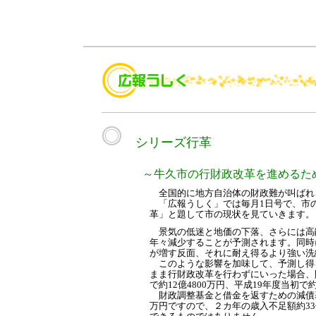
シリーズ行革
～牛久市の行財政改革を進めるた
全国的に地方自治体の財政難が叫ばれ
「広報うしく」では毎月1日号で、市
革」と題して市の現状を見ていきます。
景気の低迷と地価の下落、さらには高
年々減少することが予測されます。同時
が増す反面、それに耐え得るより強い洗
このような影響を加味して、予測し得
まま行財政改革を行わずにいった場合、
で約12億4800万円、平成19年度当初で
財政調整基金と借金を返すための減債基金
万円ですので、２カ年の歳入不足額約33