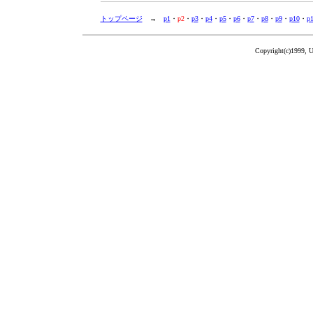
トップページ
→
p1
・
p2
・
p3
・
p4
・
p5
・
p6
・
p7
・
p8
・
p9
・
p10
・
p
Copyright(c)1999, 