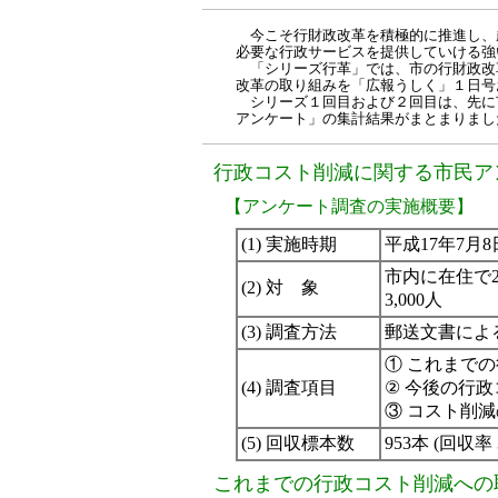
今こそ行財政改革を積極的に推進し、
必要な行政サービスを提供していける強
「シリーズ行革」では、市の行財政改
改革の取り組みを「広報うしく」１日号
シリーズ１回目および２回目は、先に
アンケート」の集計結果がまとまりまし
行政コスト削減に関する市民ア
【アンケート調査の実施概要】
(1) 実施時期
平成17年7月8
市内に在住で
(2) 対 象
3,000人
(3) 調査方法
郵送文書によ
① これまで
(4) 調査項目
② 今後の行
③ コスト削
(5) 回収標本数
953本 (回収率 
これまでの行政コスト削減への