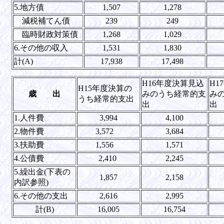
5.地方債
1,507
1,278
減税補てん債
239
249
臨時財政対策債
1,268
1,029
6.その他の収入
1,531
1,830
計(A)
17,938
17,498
H16年度決算見込
H1
H15年度決算の
歳 出
みのうち経常的支
み
うち経常的支出
出
出
1.人件費
3,994
4,100
2.物件費
3,572
3,684
3.扶助費
1,556
1,571
4.公債費
2,410
2,245
5.繰出金(下表の
1,857
2,158
内訳参照)
6.その他の支出
2,616
2,995
計(B)
16,005
16,754