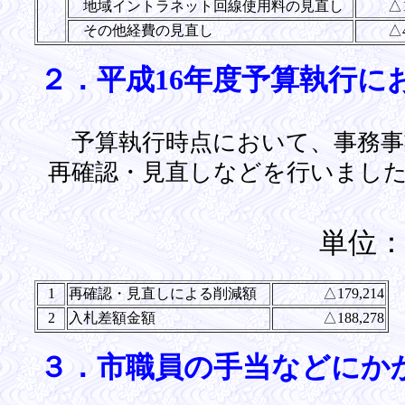
地域イントラネット回線使用料の見直し
△1
その他経費の見直し
△4
２．平成16年度予算執行に
予算執行時点において、事務事
再確認・見直しなどを行いました。(
単位
1
再確認・見直しによる削減額
△179,214
2
入札差額金額
△188,278
３．市職員の手当などにか