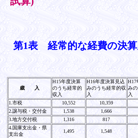
試算)
第1表 経常的な経費の決
H15年度決算
H16年度決算見込
H1
歳 入
のうち経常的
みのうち経常的収
みの
収入
入
入
1.市税
10,552
10,359
2.譲与税・交付金
1,538
1,666
3.地方交付税
1,316
817
4.国庫支出金・県
1,495
1,548
支出金