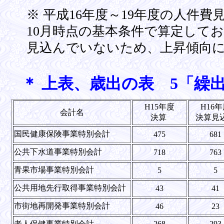
※ 平成16年度～19年度の人件費
10月時点の基本条件で算定して
見込んでいないため、上昇傾向
＊ 上表、歳出の表 5「繰
H15年度
H16
会計名
決算
決算見
国民健康保険事業特別会計
475
681
公共下水道事業特別会計
718
763
青果市場事業特別会計
5
5
公共用地先行取得事業特別会計
43
41
市街地再開発事業特別会計
46
23
老人保健事業特別会計
268
293