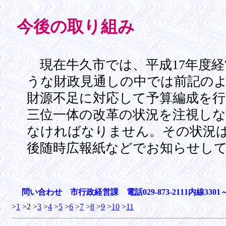
今後の取り組み
現在牛久市では、平成17年度経
うな財政見通しの中では前記の
財源不足に対応して予算編成を
三位一体の改革の状況を注視し
なければなりません。その状況
後随時広報紙などでお知らせし
問い合わせ 市行政経営課 電話029-873-2111内線3301～
>
1
>2 >
3
>
4
>
5
>
6
>
7
>
8
>
9
>
10
>
11