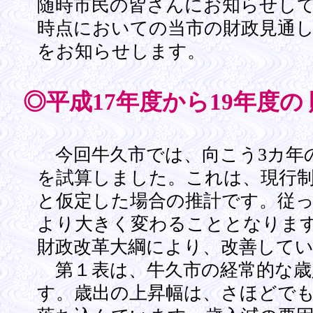
随時市民の皆さんにお知らせして
時点においての当市の財政見通
をお知らせします。
◎平成17年度から19年度の
今回牛久市では、向こう3カ年
を試算しました。これは、現行
と仮定した場合の推計です。従
より大きく変わることとなりま
財政改革大綱により、改善して
第１表は、牛久市の経常的な歳
す。歳出の上昇幅は、さほどで