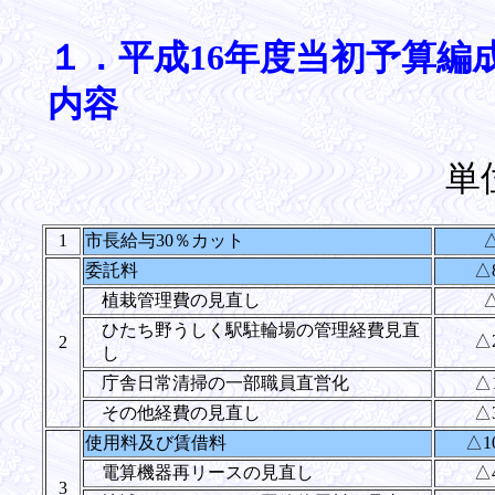
１．平成16年度当初予算編
内容
単
1
市長給与30％カット
△
委託料
△8
植栽管理費の見直し
△
ひたち野うしく駅駐輪場の管理経費見直
△2
2
し
庁舎日常清掃の一部職員直営化
△1
その他経費の見直し
△3
使用料及び賃借料
△10
電算機器再リースの見直し
△4
3