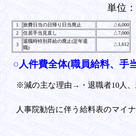
単位
1
旅費日当の日帰り日当廃止
△6,000
2
住居手当見直し
△7,000
退職時特別昇給の廃止(定年退
△1,612
3
職)
○人件費全体(職員給料、手当
※減の主な理由→・退職者10人
人事院勧告に伴う給料表のマイナス