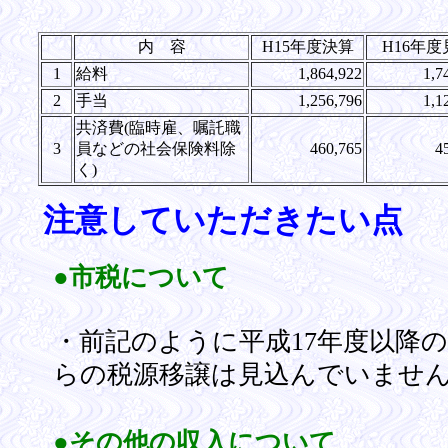
内 容
H15年度決算
H16年度
1
給料
1,864,922
1,7
2
手当
1,256,796
1,1
共済費(臨時雇、嘱託職
3
員などの社会保険料除
460,765
4
く)
注意していただきたい点
●市税について
・前記のように平成17年度以降
らの税源移譲は見込んでいませ
●その他の収入について