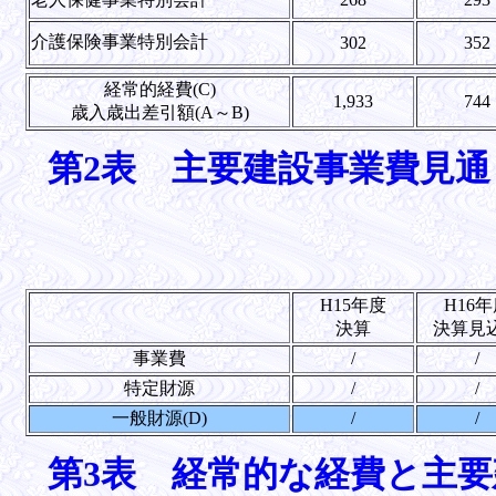
介護保険事業特別会計
302
352
経常的経費(C)
1,933
744
歳入歳出差引額(A～B)
第2表 主要建設事業費見通
H15年度
H16
決算
決算見
事業費
/
/
特定財源
/
/
一般財源(D)
/
/
第3表 経常的な経費と主