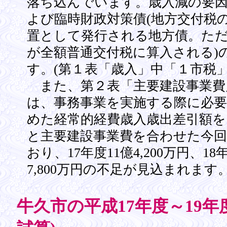
落ち込んでいます。歳入減の要
よび臨時財政対策債(地方交付税
置として発行される地方債。た
が全額普通交付税に算入される)
す。(第１表「歳入」中「１市税
また、第２表「主要建設事業費見
は、事務事業を実施する際に必要
めた経常的経費歳入歳出差引額
と主要建設事業費を合わせた今
おり、17年度11億4,200万円、18年
7,800万円の不足が見込まれます
牛久市の平成17年度～19