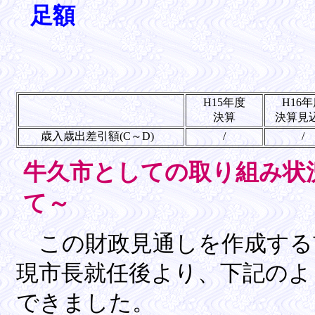
足額
H15年度
H16
決算
決算見
歳入歳出差引額(C～D)
/
/
牛久市としての取り組み状
て～
この財政見通しを作成する
現市長就任後より、下記のよ
できました。