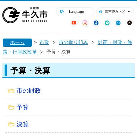
閉じる
牛久市ホームページ
Language
音声読み上げ
YouTube
Instagram
Facebook
LINE
Mail
ホーム
>
市政
市の取り組み
計画・財政・施
策・行財政改革
予算・決算
予算・決算
市の財政
予算
決算