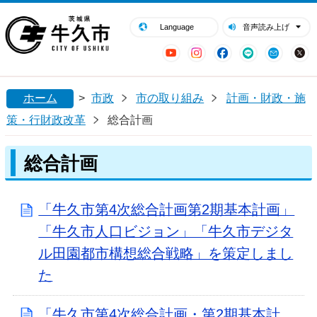
閉じる
牛久市ホームページ
Language
音声読み上げ
YouTube
Instagram
Facebook
LINE
Mail
ホーム
>
市政
市の取り組み
計画・財政・施
策・行財政改革
総合計画
総合計画
「牛久市第4次総合計画第2期基本計画」
「牛久市人口ビジョン」「牛久市デジタ
ル田園都市構想総合戦略」を策定しまし
た
「牛久市第4次総合計画・第2期基本計