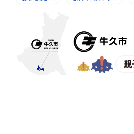
〒300-1292 茨城県牛久市中
【電話番号】
029-873-2111
【業務時間】
8時30分～17
(祝日・年末年始を除く)※
© CITY OF USHIKU.
イン樽