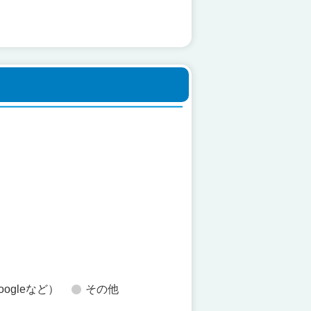
た
oogleなど）
その他