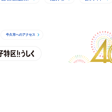
牛久市
牛久市へのアクセス
親子特区
央3丁目15番地1
時15分 月曜日から金曜日
一部施設を除くく