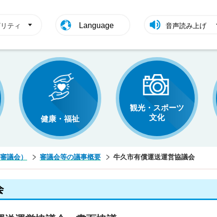
Language
ビリティ
音声読み上げ
観光・スポーツ
文化
健康・福祉
審議会）
審議会等の議事概要
牛久市有償運送運営協議会
会