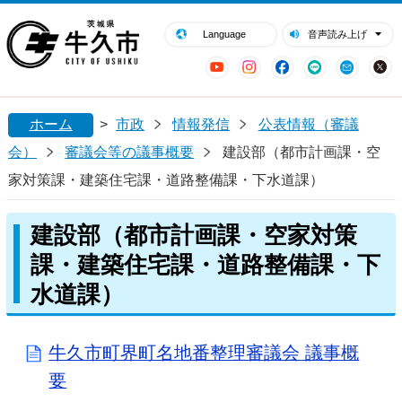
閉じる
牛久市ホームページ
Language
音声読み上げ
YouTube
Instagram
Facebook
LINE
Mail
ホーム
>
市政
情報発信
公表情報（審議
会）
審議会等の議事概要
建設部（都市計画課・空
家対策課・建築住宅課・道路整備課・下水道課）
建設部（都市計画課・空家対策
課・建築住宅課・道路整備課・下
水道課）
牛久市町界町名地番整理審議会 議事概
要