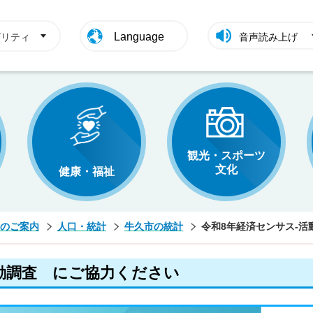
Language
ビリティ
音声読み上げ
観光・スポーツ
文化
健康・福祉
のご案内
人口・統計
牛久市の統計
令和8年経済センサス‐
活動調査 にご協力ください