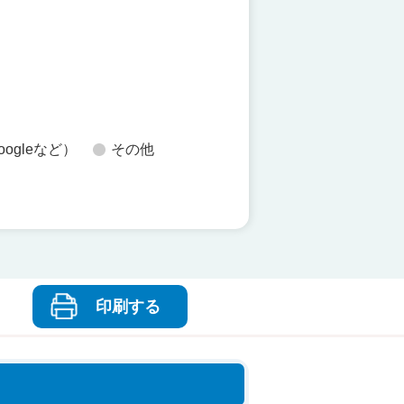
た
oogleなど）
その他
印刷する