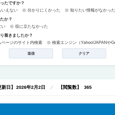
かったですか？
もいえない
分かりにくかった
知りたい情報がなかっ
したか？
ない
役に立たなかった
どり着きましたか？
ムページのサイト内検索
検索エンジン（Yahoo!JAPANやG
更新日】
2026年2月2日
【閲覧数】
365