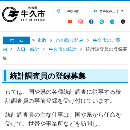
閉じる
牛久市ホームページ
Language
音声読み上げ
YouTube
Instagram
Facebook
LINE
Mail
ホーム
>
市政
市の取り組み
牛久市のご案
内
人口・統計
牛久市の統計
統計調査員の登録募
集
統計調査員の登録募集
市では、国や県の各種統計調査に従事する統
計調査員の事前登録を受け付けています。
統計調査員の主な仕事は、国や県から任命を
受けて、世帯や事業所などを訪問し、