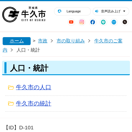
閉じる
牛久市ホームページ
Language
音声読み上げ
YouTube
Instagram
Facebook
LINE
Mail
ホーム
>
市政
市の取り組み
牛久市のご案
内
人口・統計
人口・統計
牛久市の人口
牛久市の統計
【ID】
D-101